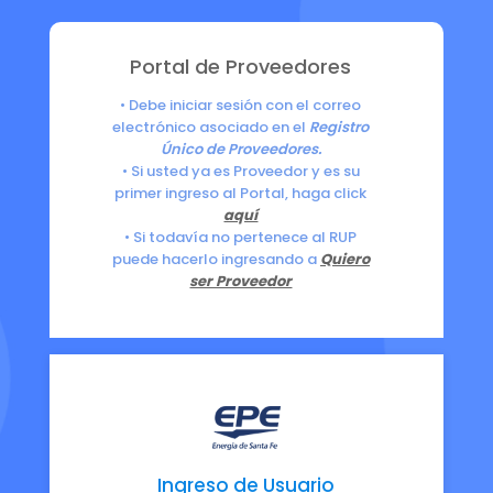
Portal de Proveedores
• Debe iniciar sesión con el correo
electrónico asociado en el
Registro
Único de Proveedores.
• Si usted ya es Proveedor y es su
primer ingreso al Portal, haga click
aquí
• Si todavía no pertenece al RUP
puede hacerlo ingresando a
Quiero
ser Proveedor
Ingreso de Usuario