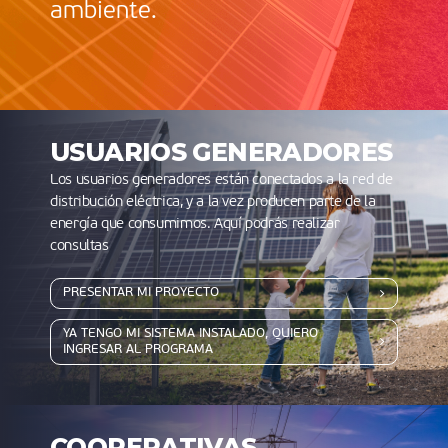
ambiente.
USUARIOS GENERADORES
Los usuarios generadores están conectados a la red de
distribución eléctrica, y a la vez producen parte de la
energía que consumimos. Aquí podrás realizar
consultas
PRESENTAR MI PROYECTO
YA TENGO MI SISTEMA INSTALADO, QUIERO
INGRESAR AL PROGRAMA
COOPERATIVAS